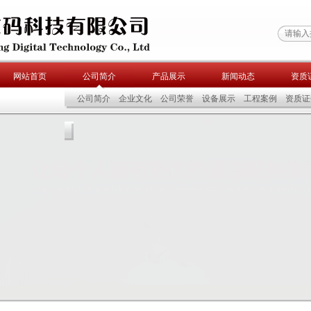
网站首页
公司简介
产品展示
新闻动态
资质
公司简介
企业文化
公司荣誉
设备展示
工程案例
资质证