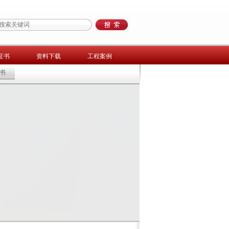
证书
资料下载
工程案例
书