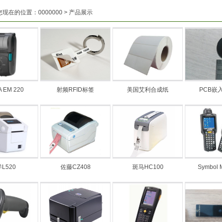
您现在的位置：
0000000
>
产品展示
 EM 220
射频RFID标签
美国艾利合成纸
PCB嵌
L520
佐藤CZ408
斑马HC100
Symbol 