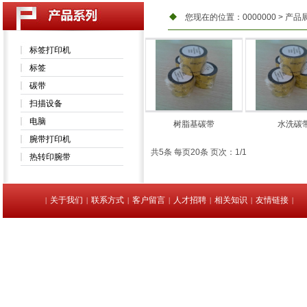
您现在的位置：
0000000
>
产品
标签打印机
标签
碳带
扫描设备
电脑
树脂基碳带
水洗碳
腕带打印机
共5条 每页20条 页次：1/1
热转印腕带
关于我们
联系方式
客户留言
人才招聘
相关知识
友情链接
|
|
|
|
|
|
|