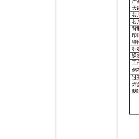
产
天
芯
芯
背
印
特
标
裸
工
储
过
焊
测