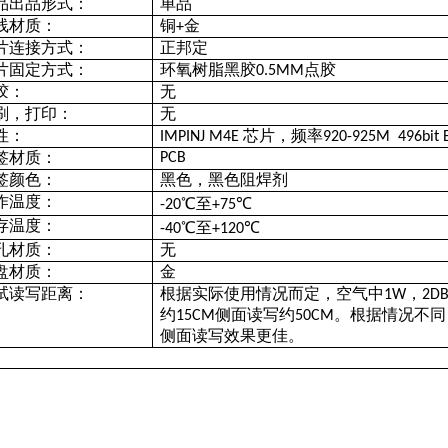
品出品形式：
单品
线材质：
铜
金
+
片连接方式：
正邦定
片固定方式：
环氧树脂黑胶
点胶
0.5MM
胶：
无
刷，打印：
无
性：
芯片，频率
IMPINJ M4E
920-925M
496bit 
签材质：
PCB
签颜色：
黑色，黑色阻焊剂
作温度：
℃至
℃
-20
+75
存温度：
℃至
℃
-40
+120
孔材质：
无
盘材质：
金
试读写距离：
根据实际使用情况而定，空气中
，
1W
2D
约
侧面读写约
。根据情况不同
15CM
50CM
侧面读写效果更佳。